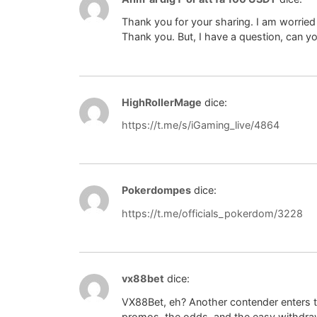
Thank you for your sharing. I am worried t
Thank you. But, I have a question, can y
HighRollerMage
dice:
https://t.me/s/iGaming_live/4864
Pokerdompes
dice:
https://t.me/officials_pokerdom/3228
vx88bet
dice:
VX88Bet, eh? Another contender enters the
promos, the odds, and the easy withdra