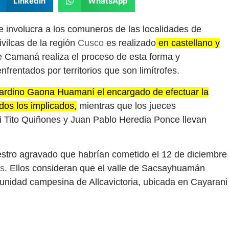
LinkedIn
WhatsApp
ue involucra a los comuneros de las localidades de
vilcas de la región
Cusco
es realizado
en castellano y
e Camaná realiza el proceso de esta forma y
rentados por territorios que son limítrofes.
ernardino Gaona Huamaní el encargado de efectuar la
dos los implicados,
mientras que los jueces
i Tito Quiñones y Juan Pablo Heredia Ponce llevan
estro agravado que habrían cometido el 12 de diciembre
as
. Ellos consideran que el valle de Sacsayhuamán
munidad campesina de Allcavictoria, ubicada en Cayarani