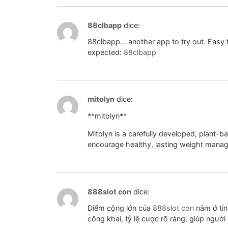
88clbapp
dice:
88clbapp… another app to try out. Easy t
expected:
88clbapp
mitolyn
dice:
**mitolyn**
Mitolyn is a carefully developed, plant-b
encourage healthy, lasting weight mana
888slot con
dice:
Điểm cộng lớn của
888slot con
nằm ở tín
công khai, tỷ lệ cược rõ ràng, giúp ngư