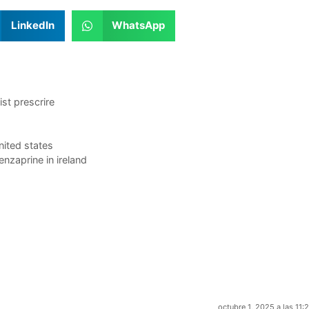
LinkedIn
WhatsApp
t prescrire
nited states
enzaprine in ireland
octubre 1, 2025 a las 11: