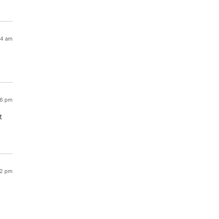
04 am
06 pm
t
42 pm