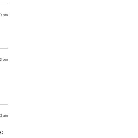
19 pm
13 pm
23 am
9O