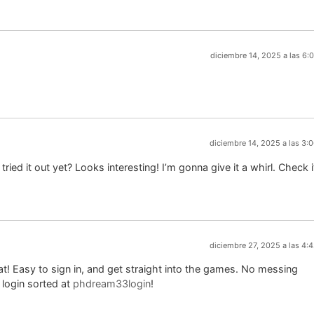
diciembre 14, 2025 a las 6:
diciembre 14, 2025 a las 3:
d it out yet? Looks interesting! I’m gonna give it a whirl. Check i
diciembre 27, 2025 a las 4:
t! Easy to sign in, and get straight into the games. No messing
 login sorted at
phdream33login
!