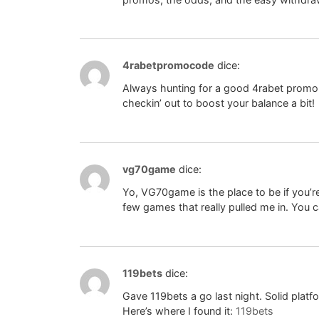
4rabetpromocode
dice:
Always hunting for a good 4rabet promo
checkin’ out to boost your balance a bit!
vg70game
dice:
Yo, VG70game is the place to be if you’re 
few games that really pulled me in. You 
119bets
dice:
Gave 119bets a go last night. Solid platf
Here’s where I found it:
119bets