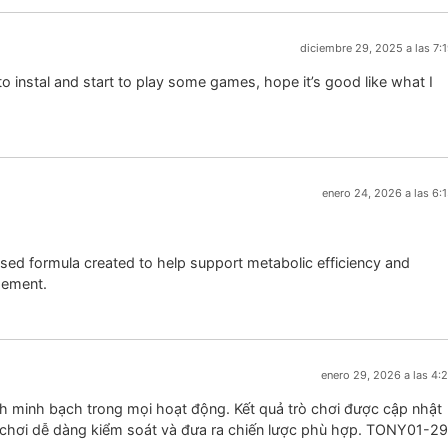
diciembre 29, 2025 a las 7:
o instal and start to play some games, hope it’s good like what I
enero 24, 2026 a las 6:
ased formula created to help support metabolic efficiency and
gement.
enero 29, 2026 a las 4:
h minh bạch trong mọi hoạt động. Kết quả trò chơi được cập nhật
ời chơi dễ dàng kiểm soát và đưa ra chiến lược phù hợp. TONY01-2