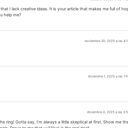
hat I lack creative ideas. It is your article that makes me full of ho
ou help me?
noviembre 30, 2025 a las 4:
diciembre 1, 2025 a las 1:
diciembre 4, 2025 a las 3:
 ring! Gotta say, I’m always a little skeptical at first. Show me th
wals. Prove to me that
vx88bet
is the real deal!