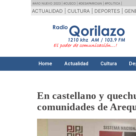
#AñO NUEVO 2023 |
#CUSCO |
#DESAPARICIóN |
#POLíTICA |
ACTUALIDAD |
CULTURA |
DEPORTES |
GEN
Home
Actualidad
Cultura
De
En castellano y quechu
comunidades de Arequ