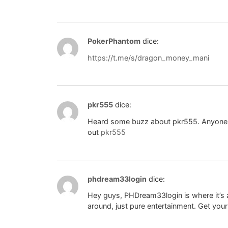
PokerPhantom
dice:
https://t.me/s/dragon_money_mani
pkr555
dice:
Heard some buzz about pkr555. Anyone trie
out
pkr555
phdream33login
dice:
Hey guys, PHDream33login is where it’s a
around, just pure entertainment. Get your