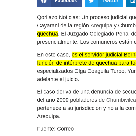
Facebook
Twitter
Qorilazo Noticias: Un proceso judicial q
Cayarani de la región
Arequipa
y Chumbi
quechua
. El Juzgado Colegiado Penal d
presencialmente. Los comuneros están enf
En este caso,
es el servidor judicial B
función de intérprete de quechua para to
especializados Olga Coaguila Turpo, Yur
adelante el juicio.
El caso deriva de una denuncia de secu
del año 2009 pobladores de
Chumbivilc
pertenece a su jurisdicción y no a la co
Arequipa.
Fuente: Correo