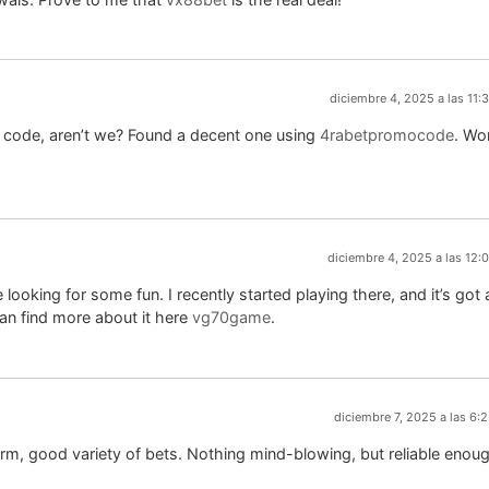
diciembre 4, 2025 a las 11:
 code, aren’t we? Found a decent one using
4rabetpromocode
. Wo
diciembre 4, 2025 a las 12:
looking for some fun. I recently started playing there, and it’s got 
can find more about it here
vg70game
.
diciembre 7, 2025 a las 6:
orm, good variety of bets. Nothing mind-blowing, but reliable enou