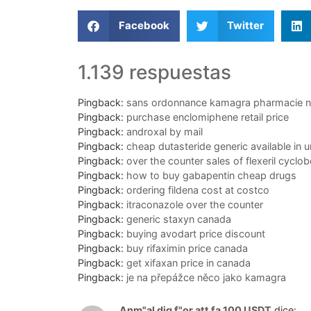
Facebook
Twitter
1.139 respuestas
Pingback:
sans ordonnance kamagra pharmacie nis
Pingback:
purchase enclomiphene retail price
Pingback:
androxal by mail
Pingback:
cheap dutasteride generic available in u
Pingback:
over the counter sales of flexeril cyclob
Pingback:
how to buy gabapentin cheap drugs
Pingback:
ordering fildena cost at costco
Pingback:
itraconazole over the counter
Pingback:
generic staxyn canada
Pingback:
buying avodart price discount
Pingback:
buy rifaximin price canada
Pingback:
get xifaxan price in canada
Pingback:
je na přepážce něco jako kamagra
Anm"al dig f"or att fa 100 USDT
dice: