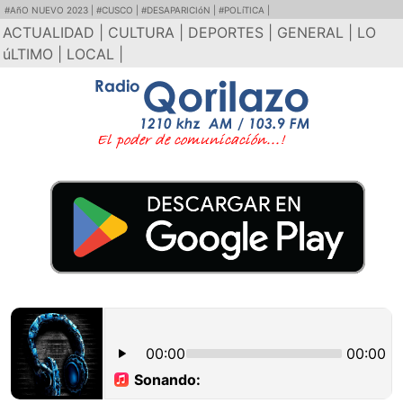
#AñO NUEVO 2023 |
#CUSCO |
#DESAPARICIóN |
#POLíTICA |
ACTUALIDAD |
CULTURA |
DEPORTES |
GENERAL |
LO
úLTIMO |
LOCAL |