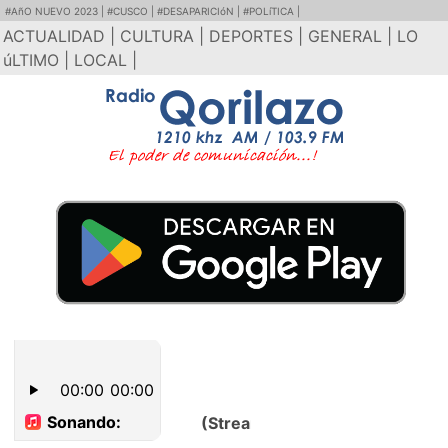
#AñO NUEVO 2023 |
#CUSCO |
#DESAPARICIóN |
#POLíTICA |
ACTUALIDAD |
CULTURA |
DEPORTES |
GENERAL |
LO
úLTIMO |
LOCAL |