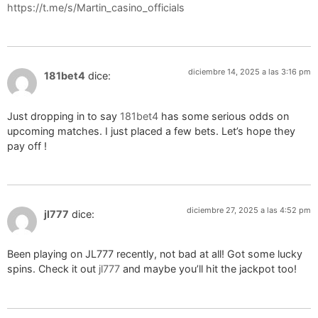
https://t.me/s/Martin_casino_officials
diciembre 14, 2025 a las 3:16 pm
181bet4
dice:
Just dropping in to say
181bet4
has some serious odds on
upcoming matches. I just placed a few bets. Let’s hope they
pay off !
diciembre 27, 2025 a las 4:52 pm
jl777
dice:
Been playing on JL777 recently, not bad at all! Got some lucky
spins. Check it out
jl777
and maybe you’ll hit the jackpot too!