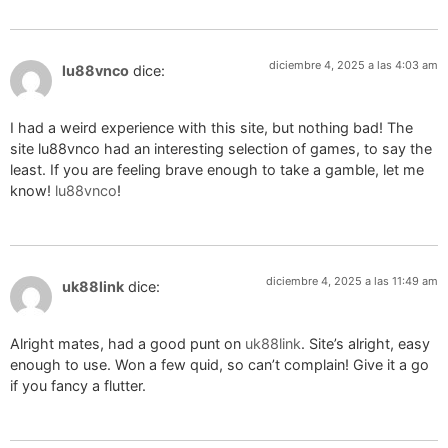
diciembre 4, 2025 a las 4:03 am
lu88vnco
dice:
I had a weird experience with this site, but nothing bad! The
site lu88vnco had an interesting selection of games, to say the
least. If you are feeling brave enough to take a gamble, let me
know!
lu88vnco
!
diciembre 4, 2025 a las 11:49 am
uk88link
dice:
Alright mates, had a good punt on
uk88link
. Site’s alright, easy
enough to use. Won a few quid, so can’t complain! Give it a go
if you fancy a flutter.