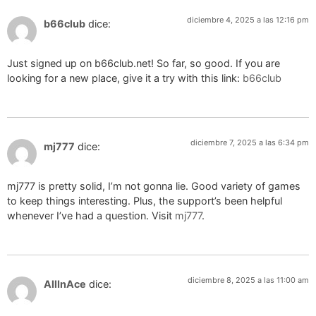
diciembre 4, 2025 a las 12:16 pm
b66club
dice:
Just signed up on b66club.net! So far, so good. If you are
looking for a new place, give it a try with this link:
b66club
diciembre 7, 2025 a las 6:34 pm
mj777
dice:
mj777 is pretty solid, I’m not gonna lie. Good variety of games
to keep things interesting. Plus, the support’s been helpful
whenever I’ve had a question. Visit
mj777
.
diciembre 8, 2025 a las 11:00 am
AllInAce
dice: