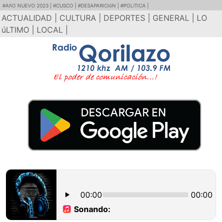
#AñO NUEVO 2023 |
#CUSCO |
#DESAPARICIóN |
#POLíTICA |
ACTUALIDAD |
CULTURA |
DEPORTES |
GENERAL |
LO
úLTIMO |
LOCAL |