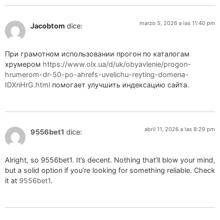
marzo 5, 2026 a las 11:40 pm
Jacobtom
dice:
При грамотном использовании прогон по каталогам
хрумером
https://www.olx.ua/d/uk/obyavlenie/progon-
hrumerom-dr-50-po-ahrefs-uvelichu-reyting-domena-
IDXnHrG.html
помогает улучшить индексацию сайта.
abril 11, 2026 a las 8:29 pm
9556bet1
dice:
Alright, so 9556bet1. It’s decent. Nothing that’ll blow your mind,
but a solid option if you’re looking for something reliable. Check
it at
9556bet1
.