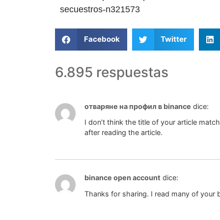
secuestros-n321573
Facebook
Twitter
6.895 respuestas
отваряне на профил в binance
dice:
I don’t think the title of your article ma
after reading the article.
binance open account
dice:
Thanks for sharing. I read many of your b