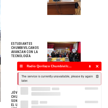
ESTUDIANTES
CHUMBIVILCANOS
AVANZAN CON LA
TECNOLOGÍA
Radio Qorilazo Chumbivilcas
The service is currently unavailable, please try again 
later.
JÓVENES
CHUMBIVILCANOS
SON CAPACITADOS EN
EL USO DE