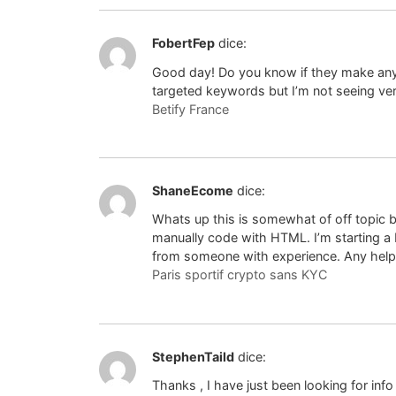
FobertFep
dice:
Good day! Do you know if they make any 
targeted keywords but I’m not seeing ver
Betify France
ShaneEcome
dice:
Whats up this is somewhat of off topic 
manually code with HTML. I’m starting a
from someone with experience. Any help
Paris sportif crypto sans KYC
StephenTaild
dice:
Thanks , I have just been looking for inf