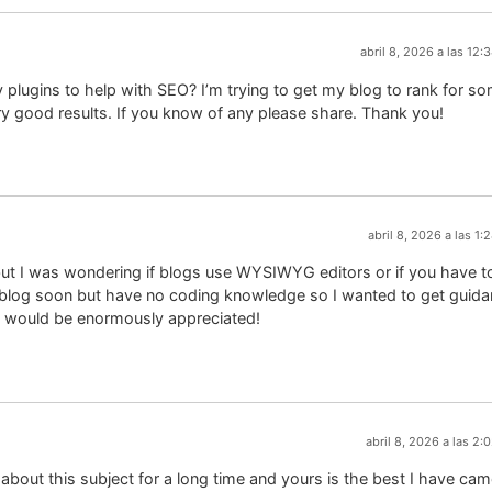
abril 8, 2026 a las 12:
plugins to help with SEO? I’m trying to get my blog to rank for s
y good results. If you know of any please share. Thank you!
abril 8, 2026 a las 1
but I was wondering if blogs use WYSIWYG editors or if you have t
 blog soon but have no coding knowledge so I wanted to get guid
 would be enormously appreciated!
abril 8, 2026 a las 2:
o about this subject for a long time and yours is the best I have ca