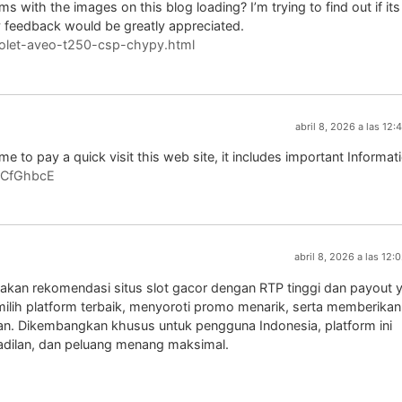
with the images on this blog loading? I’m trying to find out if its
ny feedback would be greatly appreciated.
vrolet-aveo-t250-csp-chypy.html
abril 8, 2026 a las 12
r me to pay a quick visit this web site, it includes important Informat
8ECfGhbcE
abril 8, 2026 a las 12:
iakan rekomendasi situs slot gacor dengan RTP tinggi dan payout 
lih platform terbaik, menyoroti promo menarik, serta memberikan
nan. Dikembangkan khusus untuk pengguna Indonesia, platform ini
ilan, dan peluang menang maksimal.