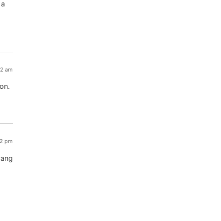
 a
:42 am
ion.
02 pm
yang