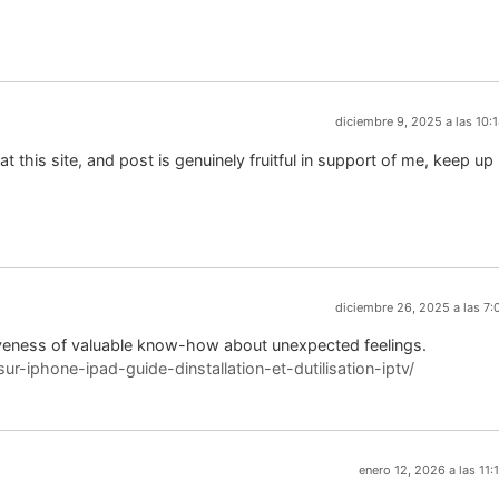
diciembre 9, 2025 a las 10:
 at this site, and post is genuinely fruitful in support of me, keep up
diciembre 26, 2025 a las 7:
rveness of valuable know-how about unexpected feelings.
ur-iphone-ipad-guide-dinstallation-et-dutilisation-iptv/
enero 12, 2026 a las 11: