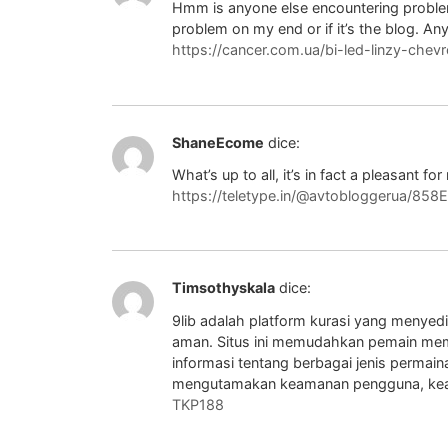
Hmm is anyone else encountering problems 
problem on my end or if it’s the blog. A
https://cancer.com.ua/bi-led-linzy-che
ShaneEcome
dice:
What’s up to all, it’s in fact a pleasant fo
https://teletype.in/@avtobloggerua/85
Timsothyskala
dice:
9lib adalah platform kurasi yang menyed
aman. Situs ini memudahkan pemain memi
informasi tentang berbagai jenis permai
mengutamakan keamanan pengguna, kead
TKP188