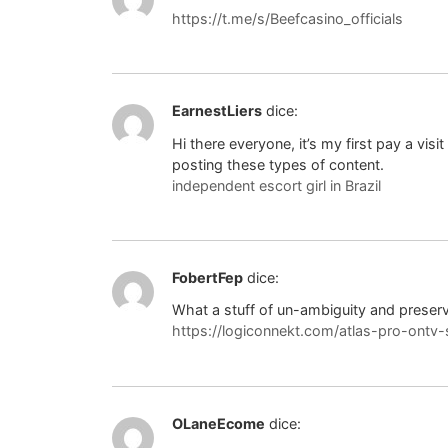
https://t.me/s/Beefcasino_officials
EarnestLiers
dice:
Hi there everyone, it’s my first pay a visit
posting these types of content.
independent escort girl in Brazil
FobertFep
dice:
What a stuff of un-ambiguity and prese
https://logiconnekt.com/atlas-pro-ontv-s
OLaneEcome
dice: