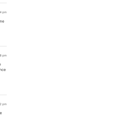
34 pm
ome
:28 pm
o
ance
02 pm
me