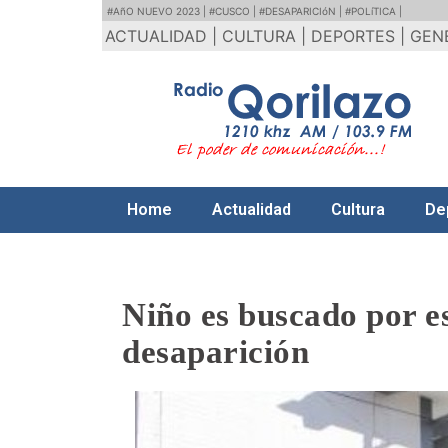
#AñO NUEVO 2023 |
#CUSCO |
#DESAPARICIóN |
#POLíTICA |
ACTUALIDAD |
CULTURA |
DEPORTES |
GEN
Home
Actualidad
Cultura
De
Niño es buscado por e
desaparición