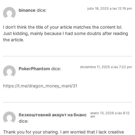
julio 18, 2025 a las 12:19 pm
binance
dice:
I don’t think the title of your article matches the content lol.
Just kidding, mainly because I had some doubts after reading
the article.
diciembre 11, 2025 a las 7:22 pm
PokerPhantom
dice:
https://t.me/dragon_money_mani/31
enero 13, 2026 a las 8:12
безкоштовний акаунт на бнанс
am
dice:
Thank you for your sharing. I am worried that I lack creative