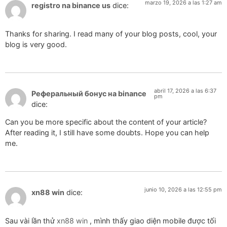
marzo 19, 2026 a las 1:27 am
registro na binance us
dice:
Thanks for sharing. I read many of your blog posts, cool, your
blog is very good.
abril 17, 2026 a las 6:37
Реферальный бонус на binance
pm
dice:
Can you be more specific about the content of your article?
After reading it, I still have some doubts. Hope you can help
me.
junio 10, 2026 a las 12:55 pm
xn88 win
dice:
Sau vài lần thử
xn88 win
, mình thấy giao diện mobile được tối