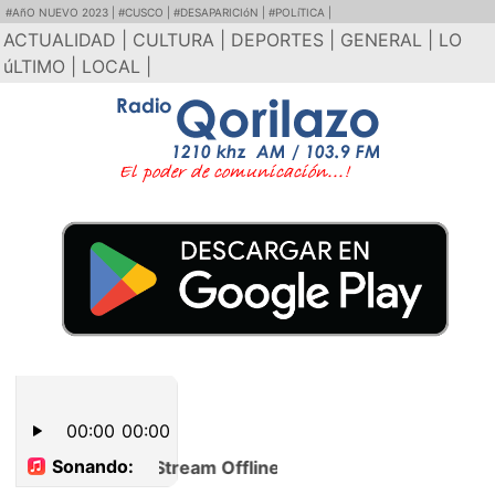
#AñO NUEVO 2023 |
#CUSCO |
#DESAPARICIóN |
#POLíTICA |
ACTUALIDAD |
CULTURA |
DEPORTES |
GENERAL |
LO
úLTIMO |
LOCAL |