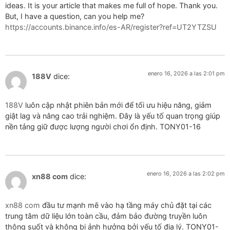
ideas. It is your article that makes me full of hope. Thank you.
But, I have a question, can you help me?
https://accounts.binance.info/es-AR/register?ref=UT2YTZSU
enero 16, 2026 a las 2:01 pm
188V
dice:
188V
luôn cập nhật phiên bản mới để tối ưu hiệu năng, giảm
giật lag và nâng cao trải nghiệm. Đây là yếu tố quan trọng giúp
nền tảng giữ được lượng người chơi ổn định. TONY01-16
enero 16, 2026 a las 2:02 pm
xn88 com
dice:
xn88 com
đầu tư mạnh mẽ vào hạ tầng máy chủ đặt tại các
trung tâm dữ liệu lớn toàn cầu, đảm bảo đường truyền luôn
thông suốt và không bị ảnh hưởng bởi yếu tố địa lý. TONY01-