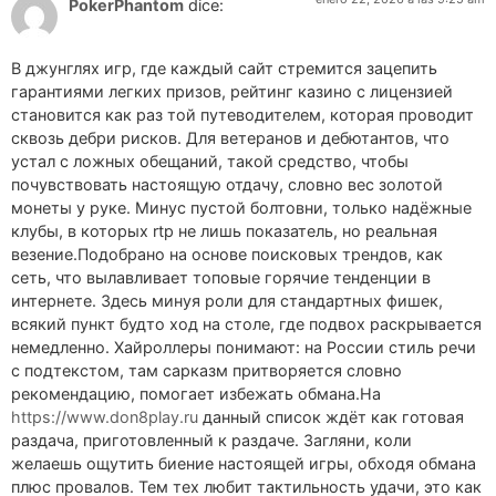
PokerPhantom
dice:
В джунглях игр, где каждый сайт стремится зацепить
гарантиями легких призов, рейтинг казино с лицензией
становится как раз той путеводителем, которая проводит
сквозь дебри рисков. Для ветеранов и дебютантов, что
устал с ложных обещаний, такой средство, чтобы
почувствовать настоящую отдачу, словно вес золотой
монеты у руке. Минус пустой болтовни, только надёжные
клубы, в которых rtp не лишь показатель, но реальная
везение.Подобрано на основе поисковых трендов, как
сеть, что вылавливает топовые горячие тенденции в
интернете. Здесь минуя роли для стандартных фишек,
всякий пункт будто ход на столе, где подвох раскрывается
немедленно. Хайроллеры понимают: на России стиль речи
с подтекстом, там сарказм притворяется словно
рекомендацию, помогает избежать обмана.На
https://www.don8play.ru
данный список ждёт как готовая
раздача, приготовленный к раздаче. Загляни, коли
желаешь ощутить биение настоящей игры, обходя обмана
плюс провалов. Тем тех любит тактильность удачи, это как