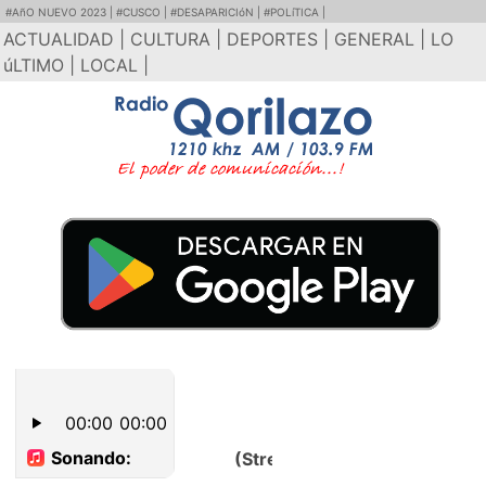
#AñO NUEVO 2023 |
#CUSCO |
#DESAPARICIóN |
#POLíTICA |
ACTUALIDAD |
CULTURA |
DEPORTES |
GENERAL |
LO
úLTIMO |
LOCAL |