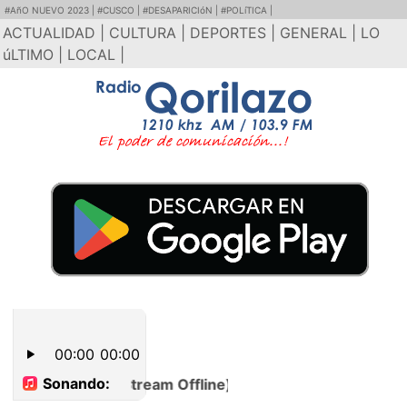
#AñO NUEVO 2023 |
#CUSCO |
#DESAPARICIóN |
#POLíTICA |
ACTUALIDAD |
CULTURA |
DEPORTES |
GENERAL |
LO
úLTIMO |
LOCAL |