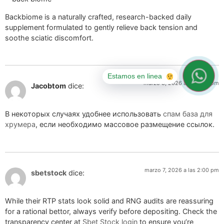
Backbiome is a naturally crafted, research-backed daily
supplement formulated to gently relieve back tension and
soothe sciatic discomfort.
Estamos en linea
marzo 3, 2026 a las 9:59 pm
Jacobtom
dice:
В некоторых случаях удобнее использовать
спам база для
хрумера
, если необходимо массовое размещение ссылок.
marzo 7, 2026 a las 2:00 pm
sbetstock
dice:
While their RTP stats look solid and RNG audits are reassuring
for a rational bettor, always verify before depositing. Check the
transparency center at
Sbet Stock login
to ensure you’re