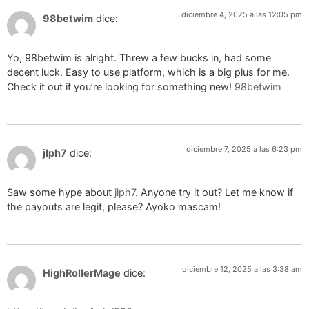
diciembre 4, 2025 a las 12:05 pm
98betwim
dice:
Yo, 98betwim is alright. Threw a few bucks in, had some
decent luck. Easy to use platform, which is a big plus for me.
Check it out if you’re looking for something new!
98betwim
diciembre 7, 2025 a las 6:23 pm
jlph7
dice:
Saw some hype about
jlph7
. Anyone try it out? Let me know if
the payouts are legit, please? Ayoko mascam!
diciembre 12, 2025 a las 3:38 am
HighRollerMage
dice: