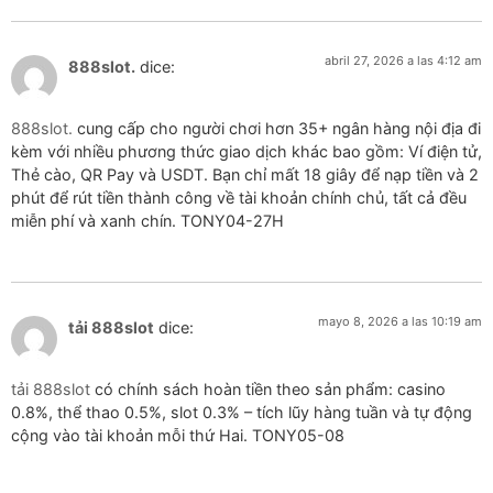
abril 27, 2026 a las 4:12 am
888slot.
dice:
888slot.
cung cấp cho người chơi hơn 35+ ngân hàng nội địa đi
kèm với nhiều phương thức giao dịch khác bao gồm: Ví điện tử,
Thẻ cào, QR Pay và USDT. Bạn chỉ mất 18 giây để nạp tiền và 2
phút để rút tiền thành công về tài khoản chính chủ, tất cả đều
miễn phí và xanh chín. TONY04-27H
mayo 8, 2026 a las 10:19 am
tải 888slot
dice:
tải 888slot
có chính sách hoàn tiền theo sản phẩm: casino
0.8%, thể thao 0.5%, slot 0.3% – tích lũy hàng tuần và tự động
cộng vào tài khoản mỗi thứ Hai. TONY05-08