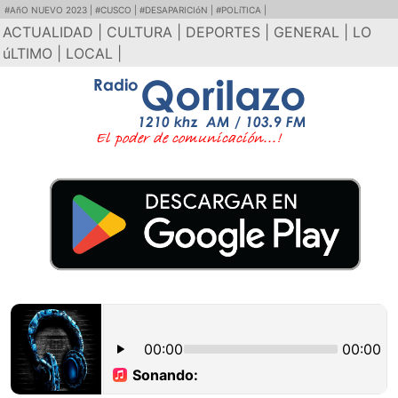
#AñO NUEVO 2023 |
#CUSCO |
#DESAPARICIóN |
#POLíTICA |
ACTUALIDAD |
CULTURA |
DEPORTES |
GENERAL |
LO
úLTIMO |
LOCAL |