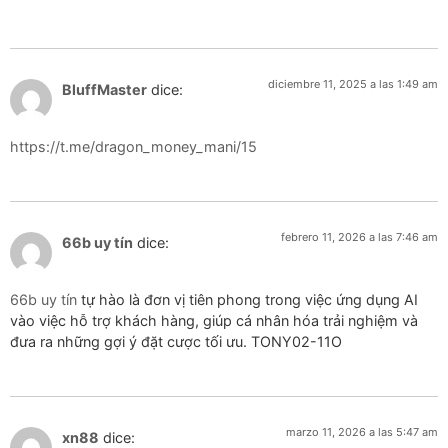
diciembre 11, 2025 a las 1:49 am
BluffMaster
dice:
https://t.me/dragon_money_mani/15
febrero 11, 2026 a las 7:46 am
66b uy tín
dice:
66b uy tín
tự hào là đơn vị tiên phong trong việc ứng dụng AI
vào việc hỗ trợ khách hàng, giúp cá nhân hóa trải nghiệm và
đưa ra những gợi ý đặt cược tối ưu. TONY02-11O
marzo 11, 2026 a las 5:47 am
xn88
dice: