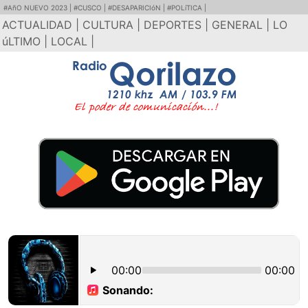
#AñO NUEVO 2023 |
#CUSCO |
#DESAPARICIóN |
#POLíTICA |
ACTUALIDAD |
CULTURA |
DEPORTES |
GENERAL |
LO
úLTIMO |
LOCAL |