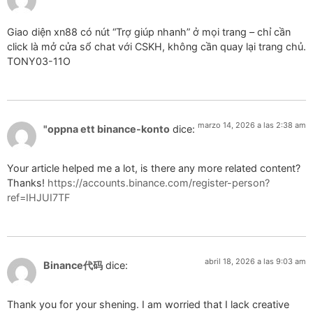
Giao diện xn88 có nút “Trợ giúp nhanh” ở mọi trang – chỉ cần
click là mở cửa sổ chat với CSKH, không cần quay lại trang chủ.
TONY03-11O
marzo 14, 2026 a las 2:38 am
"oppna ett binance-konto
dice:
Your article helped me a lot, is there any more related content?
Thanks!
https://accounts.binance.com/register-person?
ref=IHJUI7TF
abril 18, 2026 a las 9:03 am
Binance代码
dice:
Thank you for your shening. I am worried that I lack creative