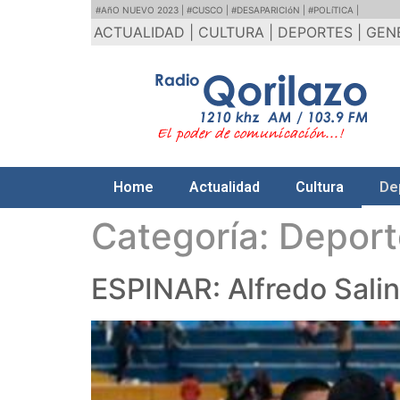
#AñO NUEVO 2023 |
#CUSCO |
#DESAPARICIóN |
#POLíTICA |
ACTUALIDAD |
CULTURA |
DEPORTES |
GEN
Home
Actualidad
Cultura
De
Categoría:
Deport
ESPINAR: Alfredo Sali