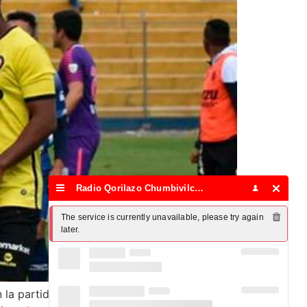
Radio Qorilazo Chumbivilcas
The service is currently unavailable, please try again 
later.
la partida de todo su equipo tras el partido