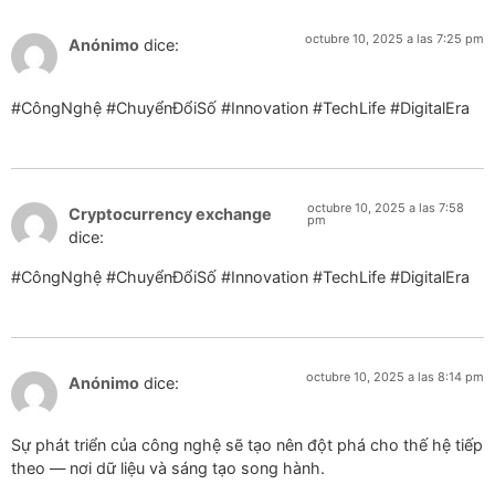
octubre 10, 2025 a las 7:25 pm
Anónimo
dice:
#CôngNghệ #ChuyểnĐổiSố #Innovation #TechLife #DigitalEra
octubre 10, 2025 a las 7:58
Cryptocurrency exchange
pm
dice:
#CôngNghệ #ChuyểnĐổiSố #Innovation #TechLife #DigitalEra
octubre 10, 2025 a las 8:14 pm
Anónimo
dice:
Sự phát triển của công nghệ sẽ tạo nên đột phá cho thế hệ tiếp
theo — nơi dữ liệu và sáng tạo song hành.