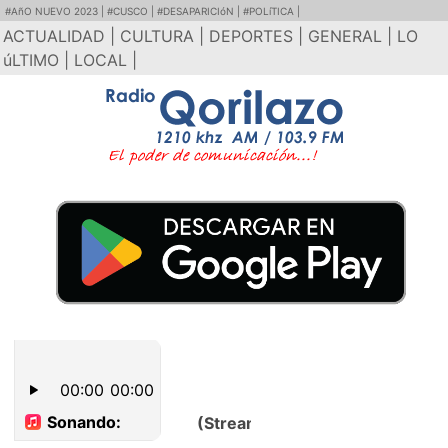
#AñO NUEVO 2023 |
#CUSCO |
#DESAPARICIóN |
#POLíTICA |
ACTUALIDAD |
CULTURA |
DEPORTES |
GENERAL |
LO
úLTIMO |
LOCAL |