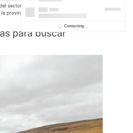
o del sector agropecuario en 12 comunidades
 la provincia de Chumbivilcas y la empresa
Connecting...
as para buscar